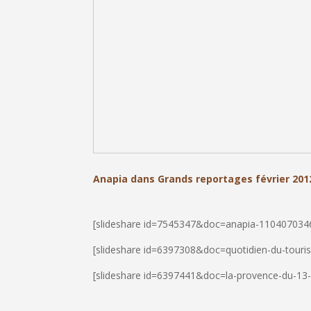
Anapia dans Grands reportages février 201
[slideshare id=7545347&doc=anapia-11040703
[slideshare id=6397308&doc=quotidien-du-tou
[slideshare id=6397441&doc=la-provence-du-1