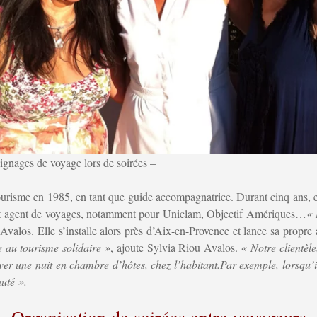
ignages de voyage lors de soirées –
urisme en 1985, en tant que guide accompagnatrice. Durant cinq ans, ell
ient agent de voyages, notamment pour Uniclam, Objectif Amériques…
« 
Avalos. Elle s’installe alors près d’Aix-en-Provence et lance sa propr
e au tourisme solidaire »
, ajoute Sylvia Riou Avalos.
« Notre clientèl
 une nuit en chambre d’hôtes, chez l’habitant.Par exemple, lorsqu’ils
auté ».
Organisation de soirées entre voyageurs