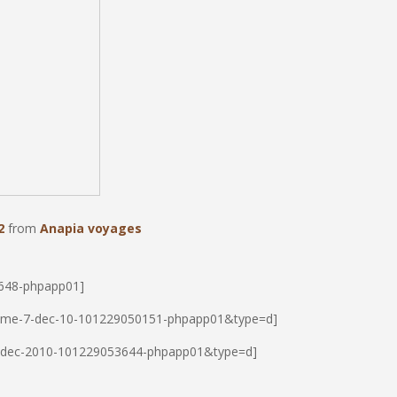
2
from
Anapia voyages
4648-phpapp01]
risme-7-dec-10-101229050151-phpapp01&type=d]
3-dec-2010-101229053644-phpapp01&type=d]