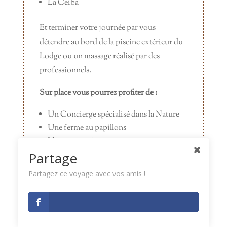
La Ceiba
Et terminer votre journée par vous
détendre au bord de la piscine extérieur du
Lodge ou un massage réalisé par des
professionnels.
Sur place vous pourrez profiter de :
Un Concierge spécialisé dans la Nature
Une ferme au papillons
Un serpentarium
Un guide de randonnées touristiques
Partage
Partagez ce voyage avec vos amis !
N’hésitez pas à nous demander un rendez-vous
par téléphone
ou en région aixoise, Lyon, pays
basque et Paris
afin de préparer avec vous
le
voyage cousu main :
sylvia@anapiavoyages.fr