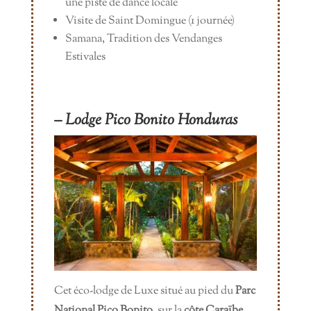
une piste de dance locale
Visite de Saint Domingue (1 journée)
Samana, Tradition des Vendanges
Estivales
– Lodge Pico Bonito Honduras
Cet éco-lodge de Luxe situé au pied du
Parc
National Pico Bonito
, sur la
côte Caraïbe