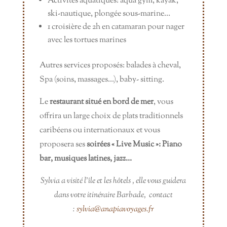
Activités aquatiques: aqua gym, kayak,
ski-nautique, plongée sous-marine…
1 croisière de 2h en catamaran pour nager
avec les tortues marines
Autres services proposés: balades à cheval,
Spa (soins, massages…), baby- sitting.
Le
restaurant situé en bord de mer
, vous
offrira un large choix de plats traditionnels
caribéens ou internationaux et vous
proposera ses
soirées « Live Music »: Piano
bar, musiques latines, jazz…
Sylvia a visité l’île et les hôtels ,
elle vous guidera
dans votre itinéraire Barbade,
contact
:
sylvia@anapiavoyages.fr