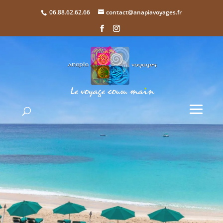
06.88.62.62.66
contact@anapiavoyages.fr