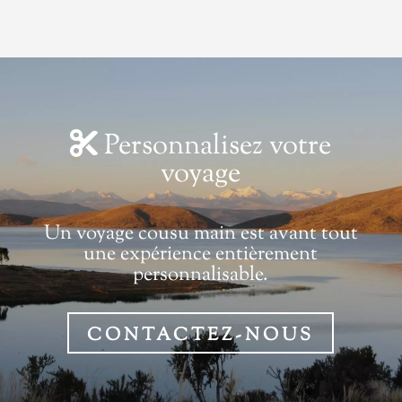
Personnalisez votre
voyage
Un voyage cousu main est avant tout
une expérience entièrement
personnalisable.
CONTACTEZ-NOUS