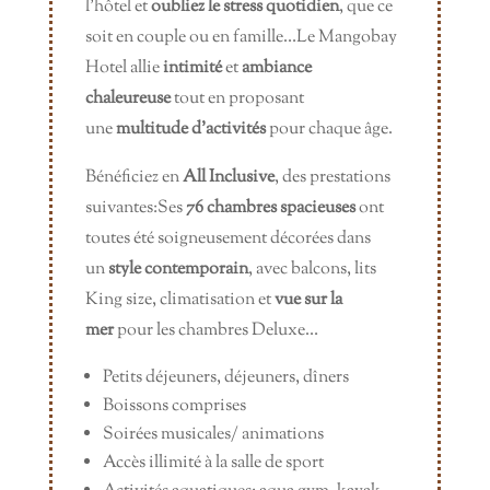
l’hôtel et
oubliez le stress quotidien
, que ce
soit en couple ou en famille…Le Mangobay
Hotel allie
intimité
et
ambiance
chaleureuse
tout en proposant
une
multitude d’activités
pour chaque âge.
Bénéficiez en
All Inclusive
, des prestations
suivantes:Ses
76 chambres spacieuses
ont
toutes été soigneusement décorées dans
un
style contemporain
, avec balcons, lits
King size, climatisation et
vue sur la
mer
pour les chambres Deluxe…
Petits déjeuners, déjeuners, dîners
Boissons comprises
Soirées musicales/ animations
Accès illimité à la salle de sport